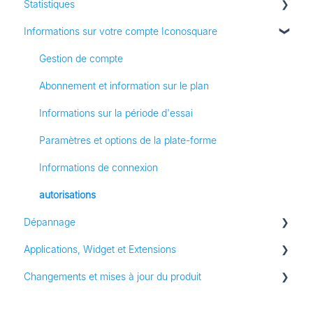
Statistiques
Statistiques
Statistiques Facebook
Tableau de bord
Informations sur votre compte Iconosquare
Facturation
Statistiques Twitter
Exports et Rapports
Toutes les statistiques
Fonctionnalités
Statistiques Tiktok
Albums
Gestion de compte
Programme de parrainage et d'affiliation
Statistiques LinkedIn
Publication
Abonnement et information sur le plan
Stories
Collaboration
Informations sur la période d'essai
Conversations
Paramètres et options de la plate-forme
Médiathèque
Informations de connexion
Veille
autorisations
Dépannage
Statistiques
Applications, Widget et Extensions
Contenu
Dépannage
Changements et mises à jour du produit
Groupes
Audit Instagram
Ressources
Changements de produit