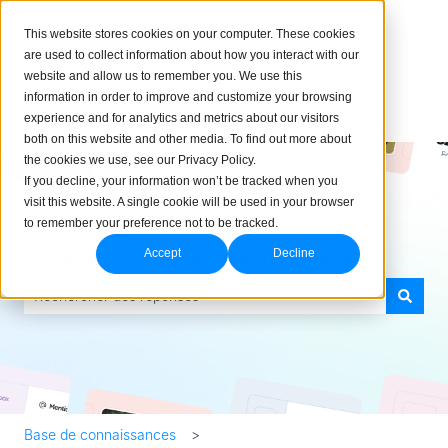
Français
Afficher le sous-menu pour les traductions
This website stores cookies on your computer. These cookies
are used to collect information about how you interact with our
website and allow us to remember you. We use this
information in order to improve and customize your browsing
experience and for analytics and metrics about our visitors
both on this website and other media. To find out more about
the cookies we use, see our Privacy Policy.
If you decline, your information won’t be tracked when you
visit this website. A single cookie will be used in your browser
to remember your preference not to be tracked.
Comment pouvons-nous vous aider ?
Accept
Decline
Il n'y a aucune suggestion car le champ de recherche est vide.
Base de connaissances