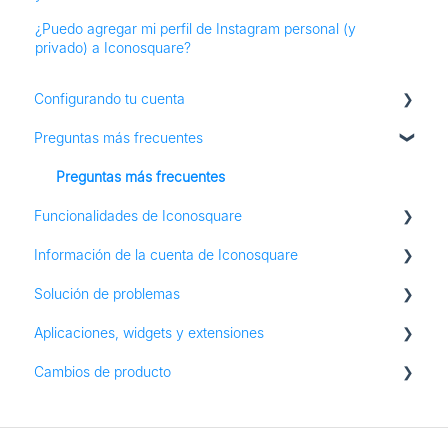
¿Puedo agregar mi perfil de Instagram personal (y
privado) a Iconosquare?
Configurando tu cuenta
Preguntas más frecuentes
Adición de perfiles sociales
Preguntas más frecuentes
Funcionalidades de Iconosquare
Información de la cuenta de Iconosquare
Publicación
Solución de problemas
Biblioteca de Medios
Información de suscripción y plan
Aplicaciones, widgets y extensiones
Escuchando
Información Entrar
Solución de problemas
Cambios de producto
grupos
autorizaciones
Aplicaciones para iOS y Android
Cambios de producto