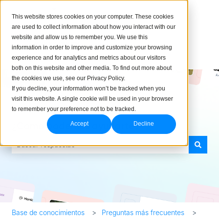
Español
Traducciones de Mostrar submenú de
This website stores cookies on your computer. These cookies
are used to collect information about how you interact with our
website and allow us to remember you. We use this
information in order to improve and customize your browsing
experience and for analytics and metrics about our visitors
both on this website and other media. To find out more about
the cookies we use, see our Privacy Policy.
If you decline, your information won’t be tracked when you
visit this website. A single cookie will be used in your browser
to remember your preference not to be tracked.
¿Cómo podemos ayudarte?
Accept
Decline
No hay sugerencias porque el campo de búsqueda está vacío.
Base de conocimientos
Preguntas más frecuentes