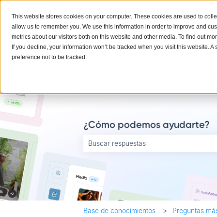
Español
Traducciones de Mostrar submenú de
This website stores cookies on your computer. These cookies are used to colle
allow us to remember you. We use this information in order to improve and cu
metrics about our visitors both on this website and other media. To find out mo
If you decline, your information won’t be tracked when you visit this website. 
preference not to be tracked.
¿Cómo podemos ayudarte?
No hay sugerencias porque el campo de b
Base de conocimientos
Preguntas más