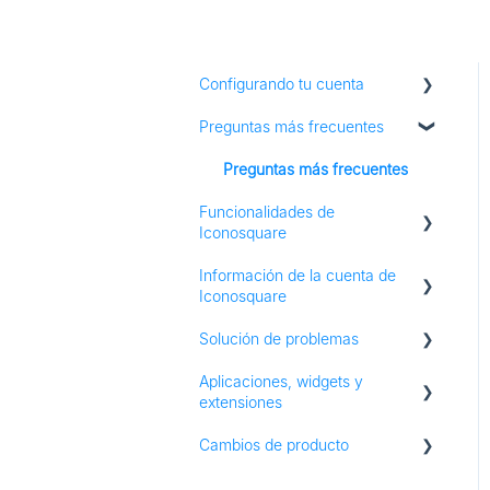
Configurando tu cuenta
Preguntas más frecuentes
Adición de perfiles sociales
Preguntas más frecuentes
Funcionalidades de
Iconosquare
Información de la cuenta de
Publicación
Iconosquare
Biblioteca de Medios
Solución de problemas
Información de suscripción y
plan
Escuchando
Aplicaciones, widgets y
Solución de problemas
extensiones
Información Entrar
grupos
Cambios de producto
autorizaciones
Aplicaciones para iOS y
Android
Cambios de producto