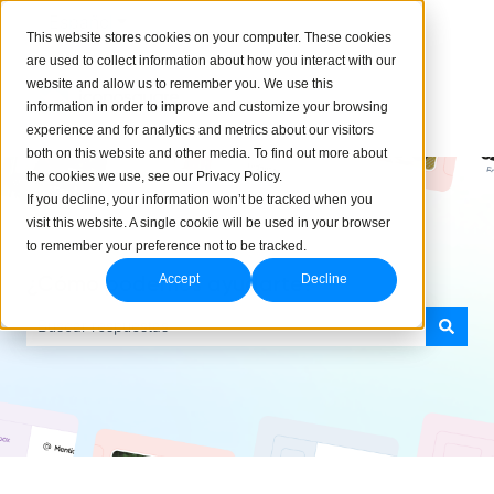
Español
Traducciones de Mostrar submenú de
This website stores cookies on your computer. These cookies
are used to collect information about how you interact with our
website and allow us to remember you. We use this
information in order to improve and customize your browsing
experience and for analytics and metrics about our visitors
both on this website and other media. To find out more about
the cookies we use, see our Privacy Policy.
If you decline, your information won’t be tracked when you
visit this website. A single cookie will be used in your browser
to remember your preference not to be tracked.
¿Cómo podemos ayudarte?
Accept
Decline
No hay sugerencias porque el campo de búsqueda está vacío.